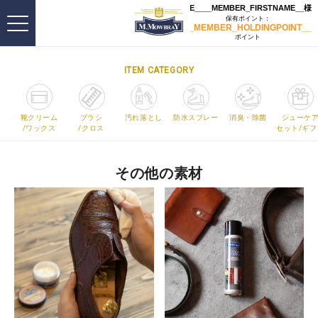
ITEM CATEGORY
靴クリーム
ブラシ
汚れ落とし
防水スプレー
消臭・除菌
シューケ
/ワックス
/クロス
セット/ギフ
その他の素材