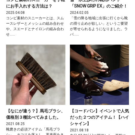
にお手入れする方法は？
「SNOW GRIP EX」のご紹介！
2025.04.08
2024.02.05
コンビ素材のスニーカーとは、スム
「雪の降る地域に出張に行くから靴
ースレザーとメッシュの組み合わせ
の滑り止めが欲しい」というご要望
や、スエードとナイロンの組み合わ
が寄せられるようになりました。ラ
せ……
バ……
【なにが違う？】馬毛ブラシ、
【コードバン】イベントで人気
価格別３種比べてみました。
だった２つのアイテム！【ハイ
シャイン】
2021.08.25
靴磨きの必須アイテム「馬毛ブラ
2021.08.18
シ」。ホコリを落とし、革表面をき