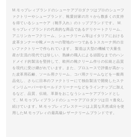
M.モゥブレィブランドのシューケアプロダクツはプロのシューフ
ァクトリーやシューブランド、靴愛好家の方々から数多くの支持
を得ているシューケア（靴手入れ）のトップブランドです。 M.
モゥブレィブランドの代表的な商品であるデリケートクリーム、
アニリンカーフクリーム、シュークリーム等はイタリアにおける
皮革タンナーや靴メーカーの聖地の一つであるトスカーナ州の古
いファクトリーで作られています。 製造は大型の機械で大量生
産が主流の現代では珍しい、熟練の職人による頑固なまでのハン
ドメイド的製法を堅持して、欧州の靴クリーム作りの伝統と品質
を現代に受け継がれています。また、プロユースで評価が高かっ
た皮革用石鹸、ソール用クリーム、コバ用クリームなどを一般商
品化し、さらに日本のファクトリーにて独自製法で開発したステ
インリムーバーやモールドクリーナーなどをラインナップに加え
るなど、品質、伝統、革新をおこなうシューケアブランドとし
て、M.モゥブレィブランドのシューケアプロダクツは日々進化し
続けています。M.モゥブレィプレステージは上質な天然成分を使
用したM.モゥブレィの最高級レザークリームブランドです。