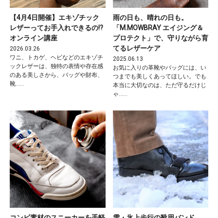
【4月4日開催】エキゾチック
雨の日も、晴れの日も。
レザーってお手入れできるの!?
「M.MOWBRAY エイジング＆
オンライン講座
プロテクト」で、守りながら育
てるレザーケア
2026.03.26
ワニ、トカゲ、ヘビなどのエキゾチ
2025.06.13
ックレザーは、独特の表情や存在感
お気に入りの革靴やバッグには、い
のある美しさから、バッグや財布、
つまでも美しくあってほしい。でも
靴……
本当に大切なのは、ただ守るだけじ
ゃ……
コンビ素材のスニーカーを手軽
雪・氷上歩行の靴用バンド