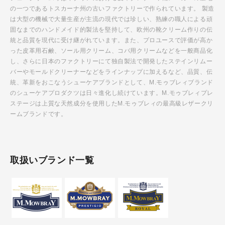
の一つであるトスカーナ州の古いファクトリーで作られています。 製造
は大型の機械で大量生産が主流の現代では珍しい、熟練の職人による頑
固なまでのハンドメイド的製法を堅持して、欧州の靴クリーム作りの伝
統と品質を現代に受け継がれています。また、プロユースで評価が高か
った皮革用石鹸、ソール用クリーム、コバ用クリームなどを一般商品化
し、さらに日本のファクトリーにて独自製法で開発したステインリムー
バーやモールドクリーナーなどをラインナップに加えるなど、品質、伝
統、革新をおこなうシューケアブランドとして、M.モゥブレィブランド
のシューケアプロダクツは日々進化し続けています。M.モゥブレィプレ
ステージは上質な天然成分を使用したM.モゥブレィの最高級レザークリ
ームブランドです。
取扱いブランド一覧