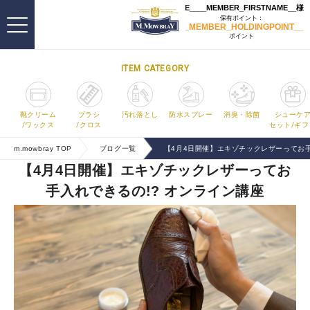
ITEM CATEGORY
靴クリーム
ブラシ
汚れ落とし
防水スプレー
消臭・除菌
シューケ
/ワックス
/クロス
セット/ギフ
m.mowbray TOP
ブログ一覧
【4月4日開催】エキゾチックレザーってお手
【4月4日開催】エキゾチックレザーってお
手入れできるの!? オンライン講座