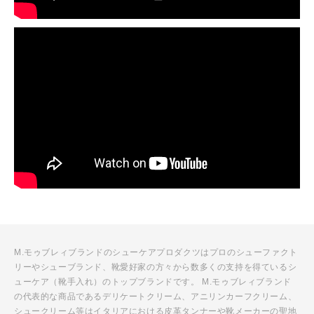
M.モゥブレィブランドのシューケアプロダクツはプロのシューファクト
リーやシューブランド、靴愛好家の方々から数多くの支持を得ているシ
ューケア（靴手入れ）のトップブランドです。 M.モゥブレィブランド
の代表的な商品であるデリケートクリーム、アニリンカーフクリーム、
シュークリーム等はイタリアにおける皮革タンナーや靴メーカーの聖地