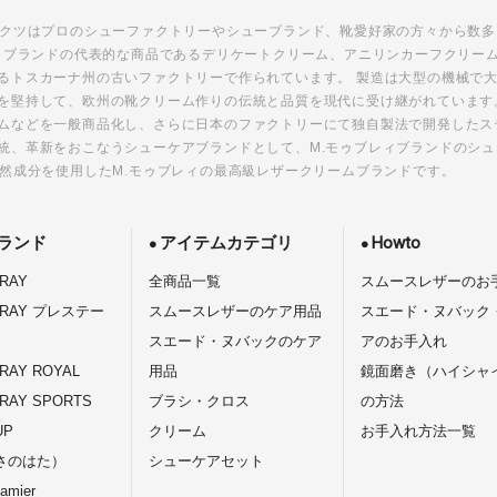
ダクツはプロのシューファクトリーやシューブランド、靴愛好家の方々から数
レィブランドの代表的な商品であるデリケートクリーム、アニリンカーフクリー
るトスカーナ州の古いファクトリーで作られています。 製造は大型の機械で
を堅持して、欧州の靴クリーム作りの伝統と品質を現代に受け継がれています
ムなどを一般商品化し、さらに日本のファクトリーにて独自製法で開発したス
統、革新をおこなうシューケアブランドとして、M.モゥブレィブランドのシ
天然成分を使用したM.モゥブレィの最高級レザークリームブランドです。
ランド
アイテムカテゴリ
Howto
RAY
全商品一覧
スムースレザーのお
BRAY プレステー
スムースレザーのケア用品
スエード・ヌバック
スエード・ヌバックのケア
アのお手入れ
RAY ROYAL
用品
鏡面磨き（ハイシャ
RAY SPORTS
ブラシ・クロス
の方法
UP
クリーム
お手入れ方法一覧
さのはた）
シューケアセット
amier