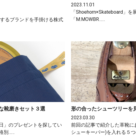
2023.11.01
「Shoehorn×Skateboar
「M.MOWBR……
始めとするブランドを手掛ける株式
な靴磨きセット３選
形の合ったシューツリーを
2023.03.30
日」のプレゼントを探してい
前回の記事で紹介した革靴に
格別……
シューキーパー)を入れる５つ