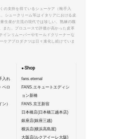
多くの支持を得ているシューケア（靴手入
ム、シュークリーム等はイタリアにおける皮
大量生産が主流の現代では珍しい、熟練の職
。また、プロユースで評価が高かった皮革
テインリムーバーやモールドクリーナーな
ューケアプロダクツは日々進化し続けていま
Shop
手入れ
fans.eternal
・ベロ
FANS.エキュートエディシ
ョン新橋
イン）
FANS.京王新宿
日本橋店(日本橋三越本店)
銀座店(銀座三越)
横浜店(横浜高島屋)
大阪店(ルクアイーレ大阪)