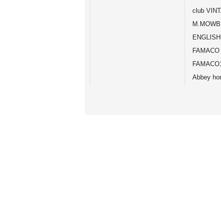
club VIN
M.MOWBR
ENGLISH
FAMACO
FAMACO1
Abbey ho