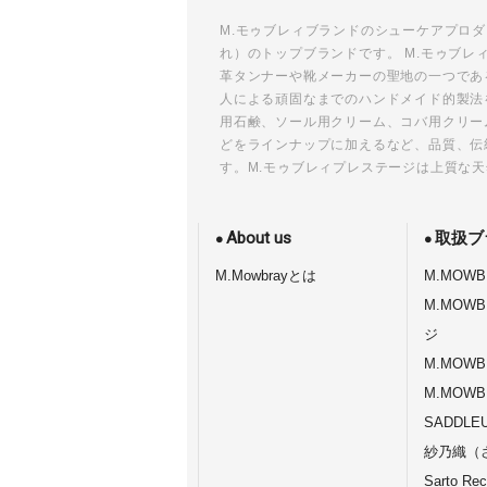
ナ
ビ
M.モゥブレィブランドのシューケアプロ
れ）のトップブランドです。 M.モゥブ
ゲ
革タンナーや靴メーカーの聖地の一つであ
ー
人による頑固なまでのハンドメイド的製法
シ
用石鹸、ソール用クリーム、コバ用クリー
ョ
どをラインナップに加えるなど、品質、伝
す。M.モゥブレィプレステージは上質な
ン
About us
取扱ブ
M.Mowbrayとは
M.MOWB
M.MOW
ジ
M.MOWB
M.MOWB
SADDLE
紗乃織（
Sarto Rec