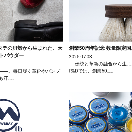
ホタテの貝殻から生まれた、天
創業50周年記念 数量限定国
トパウダー
2025.07.08
― 伝統と革新の融合から生ま
R&Dでは、創業50……
――。毎日履く革靴やパンプ
も汗……