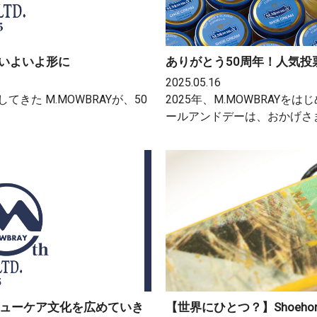
、いよいよ形に
ありがとう50周年！人気投
2025.05.16
きた M.MOWBRAYが、50
2025年、M.MOWBRAY
ールアンドデーは、おかげさま
シューケア文化を広めていき
【世界にひとつ？】Shoehorn×