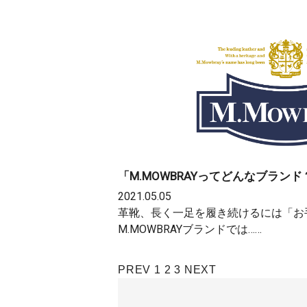
「M.MOWBRAYってどんなブランド
2021.05.05
革靴、長く一足を履き続けるには「お
M.MOWBRAYブランドでは……
投
PREV
1
2
3
NEXT
稿