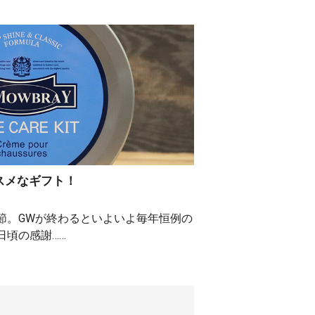
スメなギフト！
節。GWが終わるといよいよ毎年恒例の
日頃の感謝……