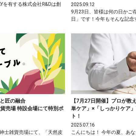
AYを有する株式会社R&Dは創
2025.09.12
9月23日、皆様は何の日か
日」です！今年もそんな記念
ルと匠の融合
【7月27日開催】プロが教
雑貨売場 特設会場にて特別ポ
単ケア」×「しっかりケア
ト！
2025.07.16
 6階紳士雑貨売場にて、「天然皮
こんにちは！ 今年の夏、あ