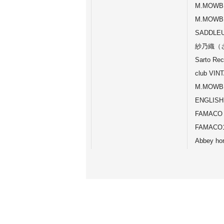
M.MOWB
M.MOWB
SADDLE
紗乃織（
Sarto Rec
club VIN
M.MOWBR
ENGLISH
FAMACO
FAMACO1
Abbey ho