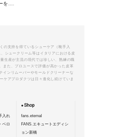
ーを……
多くの支持を得ているシューケア（靴手入
ム、シュークリーム等はイタリアにおける皮
大量生産が主流の現代では珍しい、熟練の職
。また、プロユースで評価が高かった皮革
テインリムーバーやモールドクリーナーな
ューケアプロダクツは日々進化し続けていま
Shop
手入れ
fans.eternal
・ベロ
FANS.エキュートエディシ
ョン新橋