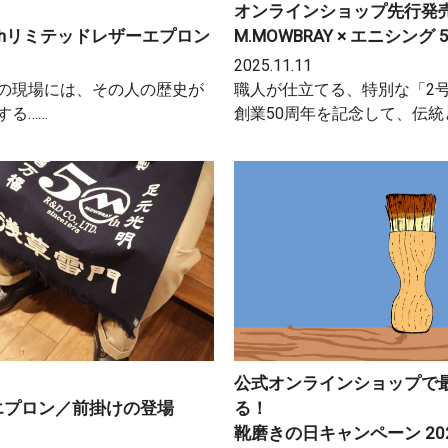
オンラインショップ先行発
50thリミテッドレザーエプロン
M.MOWBRAY × エニシン
2025.11.11
の現場には、その人の歴史が
職人が仕立てる、特別な「2
する……
創業50周年を記念して、伝統
公式オンラインショップで最
デルエプロン／前掛けの登場
る！
靴磨きの日キャンペーン 20