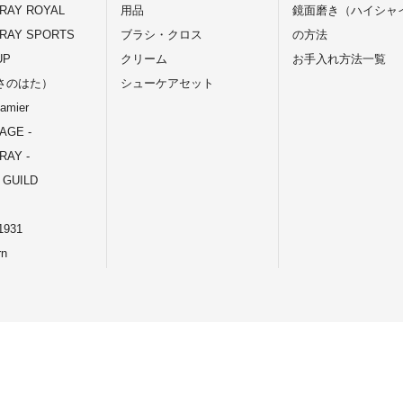
RAY ROYAL
用品
鏡面磨き（ハイシャ
RAY SPORTS
ブラシ・クロス
の方法
UP
クリーム
お手入れ方法一覧
さのはた）
シューケアセット
amier
TAGE -
AY -
 GUILD
931
rn