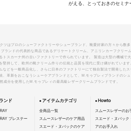
がえる、とっておきのセミナ
ダクツはプロのシューファクトリーやシューブランド、靴愛好家の方々から数
レィブランドの代表的な商品であるデリケートクリーム、アニリンカーフクリー
るトスカーナ州の古いファクトリーで作られています。 製造は大型の機械で
を堅持して、欧州の靴クリーム作りの伝統と品質を現代に受け継がれています
ムなどを一般商品化し、さらに日本のファクトリーにて独自製法で開発したス
統、革新をおこなうシューケアブランドとして、M.モゥブレィブランドのシ
天然成分を使用したM.モゥブレィの最高級レザークリームブランドです。
ランド
アイテムカテゴリ
Howto
RAY
全商品一覧
スムースレザーのお
BRAY プレステー
スムースレザーのケア用品
スエード・ヌバック
スエード・ヌバックのケア
アのお手入れ