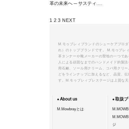
革の未来へ ─ サスティ……
投
1
2
3
NEXT
稿
ナ
ビ
M.モゥブレィブランドのシューケアプロ
れ）のトップブランドです。 M.モゥブ
ゲ
革タンナーや靴メーカーの聖地の一つであ
ー
人による頑固なまでのハンドメイド的製法
シ
用石鹸、ソール用クリーム、コバ用クリー
ョ
どをラインナップに加えるなど、品質、伝
す。M.モゥブレィプレステージは上質な
ン
About us
取扱ブ
M.Mowbrayとは
M.MOWB
M.MOW
ジ