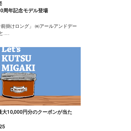
売
グ 50周年記念モデル登場
号前掛けロング」 ㈱アールアンドデー
と……
大10,000円分のクーポンが当た
25