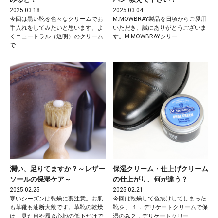
2025.03.18
2025.03.04
今回は黒い靴を色々なクリームでお
M.MOWBRAY製品を日頃からご愛用
手入れをしてみたいと思います。よ
いただき、誠にありがとうございま
くニュートラル（透明）のクリーム
す。M.MOWBRAYシリー……
で……
潤い、足りてますか？～レザー
保湿クリーム・仕上げクリーム
ソールの保湿ケア～
の仕上がり、何が違う？
2025.02.25
2025.02.21
寒いシーズンは乾燥に要注意。お肌
今回は乾燥して色抜けしてしまった
も革靴も油断大敵です。革靴の乾燥
靴を、 １．デリケートクリームで保
は、見た目や履き心地の低下だけで
湿のみ２．デリケートクリー……