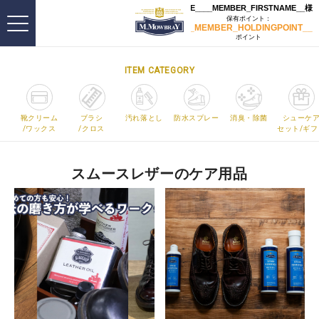
ITEM CATEGORY
靴クリーム
ブラシ
汚れ落とし
防水スプレー
消臭・除菌
シューケ
/ワックス
/クロス
セット/ギフ
スムースレザーのケア用品