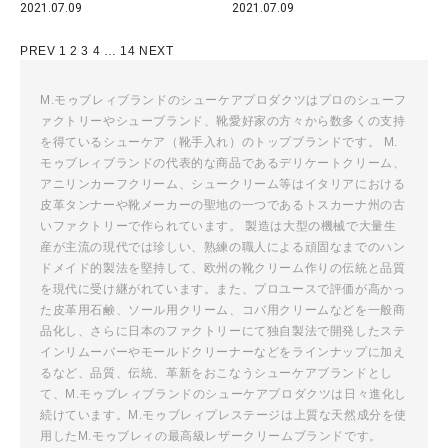
2021.07.09
2021.07.09
投
PREV
1
2
3
4
…
14
NEXT
稿
ナ
M.モゥブレィブランドのシューケアプロダクツはプロのシューフ
ァクトリーやシューブランド、靴愛好家の方々から数多くの支持
ビ
を得ているシューケア（靴手入れ）のトップブランドです。 M.
ゲ
モゥブレィブランドの代表的な商品であるデリケートクリーム、
ー
アニリンカーフクリーム、シュークリーム等はイタリアにおける
シ
皮革タンナーや靴メーカーの聖地の一つであるトスカーナ州の古
ョ
いファクトリーで作られています。 製造は大型の機械で大量生
ン
産が主流の現代では珍しい、熟練の職人による頑固なまでのハン
ドメイド的製法を堅持して、欧州の靴クリーム作りの伝統と品質
を現代に受け継がれています。また、プロユースで評価が高かっ
た皮革用石鹸、ソール用クリーム、コバ用クリームなどを一般商
品化し、さらに日本のファクトリーにて独自製法で開発したステ
インリムーバーやモールドクリーナーなどをラインナップに加え
るなど、品質、伝統、革新をおこなうシューケアブランドとし
て、M.モゥブレィブランドのシューケアプロダクツは日々進化し
続けています。M.モゥブレィプレステージは上質な天然成分を使
用したM.モゥブレィの最高級レザークリームブランドです。