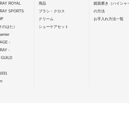
RAY ROYAL
用品
鏡面磨き（ハイシャ
RAY SPORTS
ブラシ・クロス
の方法
UP
クリーム
お手入れ方法一覧
さのはた）
シューケアセット
amier
TAGE -
AY -
 GUILD
931
rn