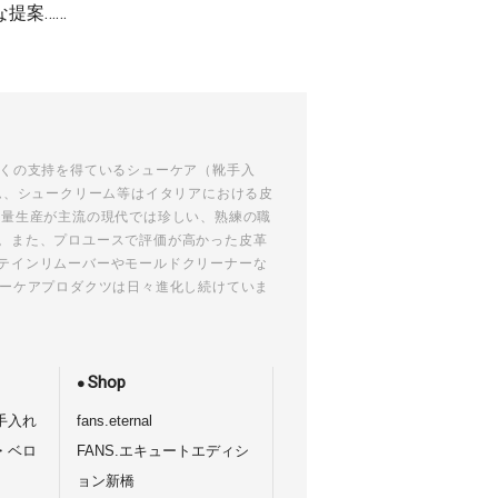
な提案……
多くの支持を得ているシューケア（靴手入
ム、シュークリーム等はイタリアにおける皮
大量生産が主流の現代では珍しい、熟練の職
。また、プロユースで評価が高かった皮革
テインリムーバーやモールドクリーナーな
ューケアプロダクツは日々進化し続けていま
Shop
手入れ
fans.eternal
・ベロ
FANS.エキュートエディシ
ョン新橋