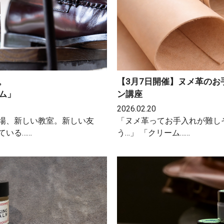
。
【3月7日開催】ヌメ革の
ーム」
ン講座
2026.02.20
場、新しい教室。新しい友
「ヌメ革ってお手入れが難し
ている……
う…」 「クリーム……