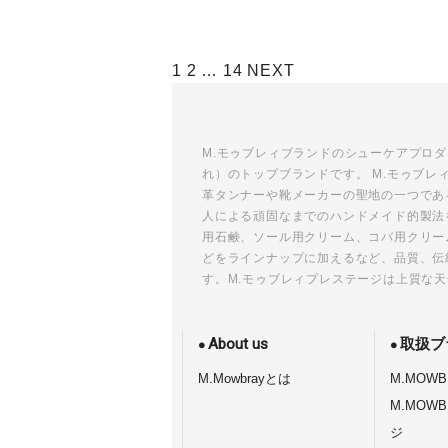
投
1
2
…
14
NEXT
稿
ナ
ビ
M.モゥブレィブランドのシューケアプロ
れ）のトップブランドです。 M.モゥブ
ゲ
革タンナーや靴メーカーの聖地の一つであ
ー
人による頑固なまでのハンドメイド的製法
シ
用石鹸、ソール用クリーム、コバ用クリー
ョ
どをラインナップに加えるなど、品質、伝
す。M.モゥブレィプレステージは上質な
ン
About us
取扱ブ
M.Mowbrayとは
M.MOWB
M.MOW
ジ