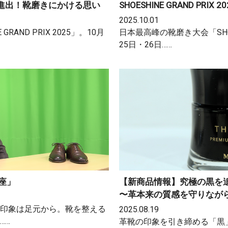
25 決勝進出！靴磨きにかける思い
SHOESHINE GRAND PR
2025.10.01
AND PRIX 2025」。10月
日本最高峰の靴磨き大会「SHOESH
25日・26日……
座」
【新商品情報】究極の黒を
〜革本来の質感を守りなが
一印象は足元から。靴を整える
2025.08.19
……
革靴の印象を引き締める「黒