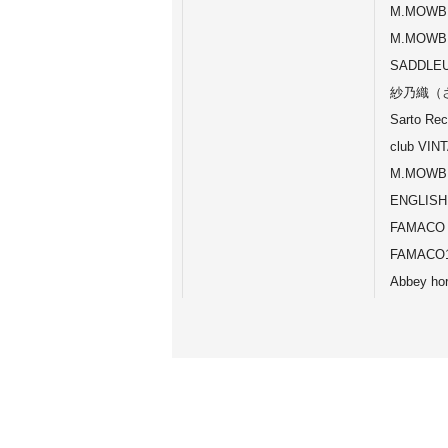
M.MOWB
M.MOWB
SADDLE
紗乃織（
Sarto Rec
club VIN
M.MOWBR
ENGLISH
FAMACO
FAMACO1
Abbey ho