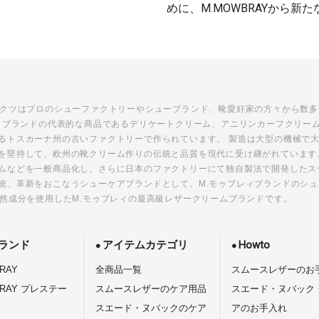
めに、M.MOWBRAYから新た
ダクツはプロのシューファクトリーやシューブランド、靴愛好家の方々から数
レィブランドの代表的な商品であるデリケートクリーム、アニリンカーフクリー
るトスカーナ州の古いファクトリーで作られています。 製造は大型の機械で
を堅持して、欧州の靴クリーム作りの伝統と品質を現代に受け継がれています
ムなどを一般商品化し、さらに日本のファクトリーにて独自製法で開発したス
統、革新をおこなうシューケアブランドとして、M.モゥブレィブランドのシ
天然成分を使用したM.モゥブレィの最高級レザークリームブランドです。
ランド
アイテムカテゴリ
Howto
RAY
全商品一覧
スムースレザーのお
BRAY プレステー
スムースレザーのケア用品
スエード・ヌバック
スエード・ヌバックのケア
アのお手入れ