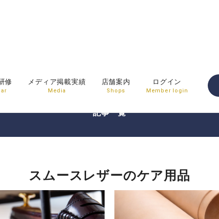
スムースレザーのケア用
研修
メディア掲載実績
店舗案内
ログイン
ar
Media
Shops
Member login
記事一覧
スムースレザーのケア用品