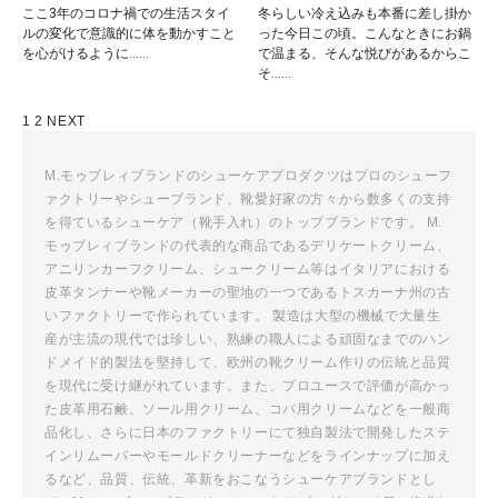
ここ3年のコロナ禍での生活スタイ
冬らしい冷え込みも本番に差し掛か
ルの変化で意識的に体を動かすこと
った今日この頃。こんなときにお鍋
を心がけるように……
で温まる、そんな悦びがあるからこ
そ……
投
1
2
NEXT
稿
ナ
M.モゥブレィブランドのシューケアプロダクツはプロのシューフ
ァクトリーやシューブランド、靴愛好家の方々から数多くの支持
ビ
を得ているシューケア（靴手入れ）のトップブランドです。 M.
ゲ
モゥブレィブランドの代表的な商品であるデリケートクリーム、
ー
アニリンカーフクリーム、シュークリーム等はイタリアにおける
シ
皮革タンナーや靴メーカーの聖地の一つであるトスカーナ州の古
ョ
いファクトリーで作られています。 製造は大型の機械で大量生
ン
産が主流の現代では珍しい、熟練の職人による頑固なまでのハン
ドメイド的製法を堅持して、欧州の靴クリーム作りの伝統と品質
を現代に受け継がれています。また、プロユースで評価が高かっ
た皮革用石鹸、ソール用クリーム、コバ用クリームなどを一般商
品化し、さらに日本のファクトリーにて独自製法で開発したステ
インリムーバーやモールドクリーナーなどをラインナップに加え
るなど、品質、伝統、革新をおこなうシューケアブランドとし