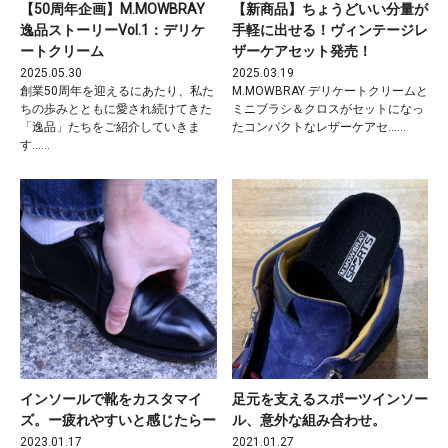
【50周年企画】M.MOWBRAY
【新商品】ちょうどいい分量が
逸品ストーリーVol.1：デリケ
手軽に出せる！ヴィンテージレ
ートクリーム
ザーケアセット発売！
2025.05.30
2025.03.19
創業50周年を迎えるにあたり、私た
M.MOWBRAY デリケートクリームと
ちの歩みとともに愛され続けてきた
ミニブラシ＆クロスがセットになっ
「逸品」たちをご紹介していきま
たコンパクトなレザーケアセ……
す……
インソールで靴をカスタマイ
足元を支えるスポーツインソー
ズ。ー疲れやすいと感じたらー
ル、意外な組み合わせ。
2023.01.17
2021.01.27