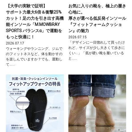
【大学の実験で証明】
お気に入りの靴を、極上の履き
サポート力最大6倍＆衝撃25%
心地に。
カット！足の力を引き出す高機
厚さが選べる低反発インソール
能インソール「M.MOWBRAY
『フィットフォームクッショ
SPORTS バランスα」で運動を
ン』の魅力
もっと快適に！
2026.07.15
「デザインに一目惚れして買ったけ
2026.07.17
れど、サイズが少し大きくて歩きに
ウォーキングやランニング、ジムで
くい…」「底が硬い靴を履いている
のフィットネスなど、体を動かすの
と……
を楽しんでいますか？でも、運動し
て……