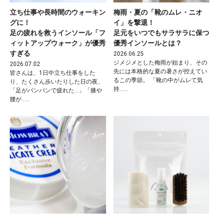
立ち仕事や長時間のウォーキン
梅雨・夏の「靴のムレ・ニオ
グに！
イ」を撃退！
足の疲れを救うインソール「フ
足元をいつでもサラサラに保つ
ィットアップウォーク」が優秀
優秀インソールとは？
すぎる
2026.06.25
ジメジメとした梅雨が始まり、その
2026.07.02
先には本格的な夏の暑さが控えてい
皆さんは、1日中立ち仕事をした
るこの季節。 「靴の中がムレて気
り、たくさん歩いたりした日の夜、
持……
「足がパンパンで疲れた…」「膝や
腰が……