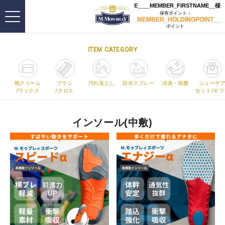
ITEM CATEGORY
靴クリーム
ブラシ
汚れ落とし
防水スプレー
消臭・除菌
シューケ
/ワックス
/クロス
セット/ギフ
インソール(中敷)