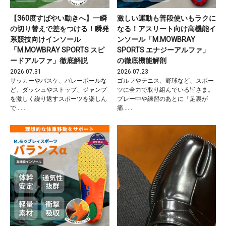
【360度すばやい動きへ】一瞬
激しい運動も普段使いもラクに
の切り替えで差をつける！瞬発
なる！アスリート向け高機能イ
系競技向けインソール
ンソール「M.MOWBRAY
「M.MOWBRAY SPORTS スピ
SPORTS エナジーアルファ」
ードアルファ」徹底解説
の徹底機能解剖
2026.07.31
2026.07.23
サッカーやバスケ、バレーボールな
ゴルフやテニス、野球など、スポー
ど、ダッシュやストップ、ジャンプ
ツに全力で取り組んでいる皆さま。
を激しく繰り返すスポーツを楽しん
プレー中や練習のあとに「足裏が
で……
痛……