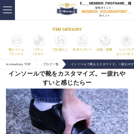
ITEM CATEGORY
靴クリーム
ブラシ
汚れ落とし
防水スプレー
消臭・除菌
シューケ
/ワックス
/クロス
セット/ギフ
m.mowbray TOP
ブログ一覧
インソールで靴をカスタマイズ。ー疲れや
インソールで靴をカスタマイズ。ー疲れや
すいと感じたらー