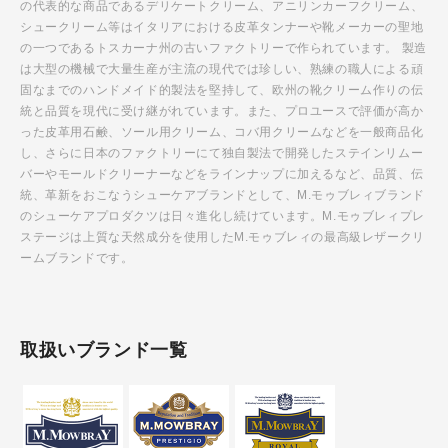
の代表的な商品であるデリケートクリーム、アニリンカーフクリーム、
シュークリーム等はイタリアにおける皮革タンナーや靴メーカーの聖地
の一つであるトスカーナ州の古いファクトリーで作られています。 製造
は大型の機械で大量生産が主流の現代では珍しい、熟練の職人による頑
固なまでのハンドメイド的製法を堅持して、欧州の靴クリーム作りの伝
統と品質を現代に受け継がれています。また、プロユースで評価が高か
った皮革用石鹸、ソール用クリーム、コバ用クリームなどを一般商品化
し、さらに日本のファクトリーにて独自製法で開発したステインリムー
バーやモールドクリーナーなどをラインナップに加えるなど、品質、伝
統、革新をおこなうシューケアブランドとして、M.モゥブレィブランド
のシューケアプロダクツは日々進化し続けています。M.モゥブレィプレ
ステージは上質な天然成分を使用したM.モゥブレィの最高級レザークリ
ームブランドです。
取扱いブランド一覧