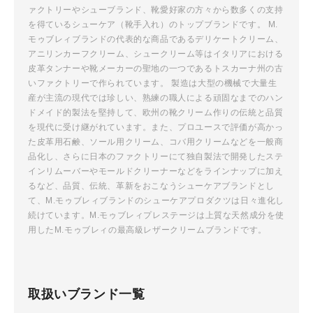
ァクトリーやシューブランド、靴愛好家の方々から数多くの支持
ビ
を得ているシューケア（靴手入れ）のトップブランドです。 M.
ゲ
モゥブレィブランドの代表的な商品であるデリケートクリーム、
ー
アニリンカーフクリーム、シュークリーム等はイタリアにおける
シ
皮革タンナーや靴メーカーの聖地の一つであるトスカーナ州の古
ョ
いファクトリーで作られています。 製造は大型の機械で大量生
ン
産が主流の現代では珍しい、熟練の職人による頑固なまでのハン
ドメイド的製法を堅持して、欧州の靴クリーム作りの伝統と品質
を現代に受け継がれています。また、プロユースで評価が高かっ
た皮革用石鹸、ソール用クリーム、コバ用クリームなどを一般商
品化し、さらに日本のファクトリーにて独自製法で開発したステ
インリムーバーやモールドクリーナーなどをラインナップに加え
るなど、品質、伝統、革新をおこなうシューケアブランドとし
て、M.モゥブレィブランドのシューケアプロダクツは日々進化し
続けています。M.モゥブレィプレステージは上質な天然成分を使
用したM.モゥブレィの最高級レザークリームブランドです。
取扱いブランド一覧