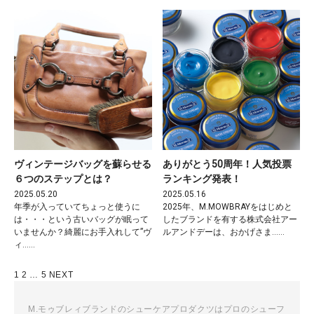
ヴィンテージバッグを蘇らせる
ありがとう50周年！人気投票
６つのステップとは？
ランキング発表！
2025.05.20
2025.05.16
年季が入っていてちょっと使うに
2025年、M.MOWBRAYをはじめと
は・・・という古いバッグが眠って
したブランドを有する株式会社アー
いませんか？綺麗にお手入れして”ヴ
ルアンドデーは、おかげさま……
ィ……
投
1
2
…
5
NEXT
稿
ナ
M.モゥブレィブランドのシューケアプロダクツはプロのシューフ