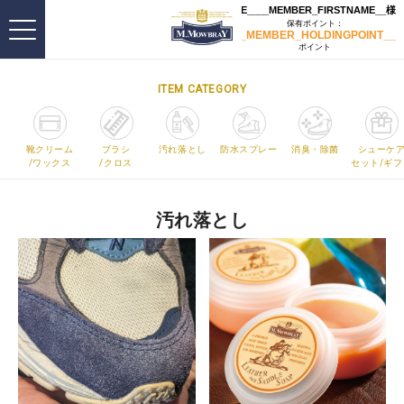
ITEM CATEGORY
靴クリーム
ブラシ
汚れ落とし
防水スプレー
消臭・除菌
シューケ
/ワックス
/クロス
セット/ギフ
汚れ落とし