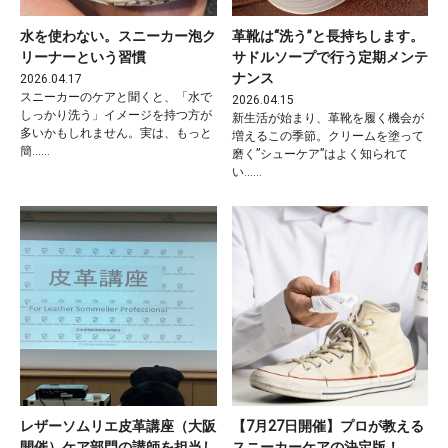
水を使わない。スニーカー泡ク
革靴は“洗う”と長持ちします。
リーナーという習慣
サドルソープで行う定期メンテ
ナンス
2026.04.17
スニーカーのケアと聞くと、「水で
2026.04.15
しっかり洗う」イメージを持つ方が
新生活が始まり、革靴を履く機会が
多いかもしれません。実は、もっと
増えるこの季節。クリームを塗って
簡……
磨く”シューケア”はよく知られて
い……
レザーソムリエ皮革講座（大阪
【7月27日開催】プロが教える
開催）ケア部門の講師を担当し
スニーカーケアの決定版！