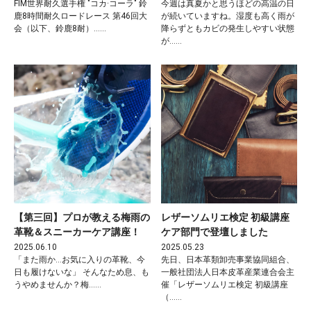
FIM世界耐久選手権 "コカ·コーラ" 鈴
今週は真夏かと思うほどの高温の日
鹿8時間耐久ロードレース 第46回大
が続いていますね。湿度も高く雨が
会（以下、鈴鹿8耐）……
降らずともカビの発生しやすい状態
が……
【第三回】プロが教える梅雨の
レザーソムリエ検定 初級講座
革靴＆スニーカーケア講座！
ケア部門で登壇しました
2025.06.10
2025.05.23
「また雨か…お気に入りの革靴、今
先日、日本革類卸売事業協同組合、
日も履けないな」 そんなため息、も
一般社団法人日本皮革産業連合会主
うやめませんか？梅……
催「レザーソムリエ検定 初級講座
（……