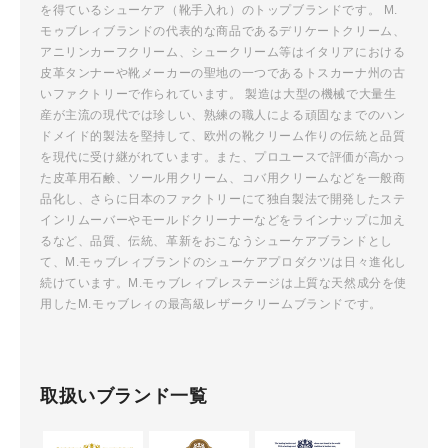
を得ているシューケア（靴手入れ）のトップブランドです。 M.
ゲ
モゥブレィブランドの代表的な商品であるデリケートクリーム、
ー
アニリンカーフクリーム、シュークリーム等はイタリアにおける
シ
皮革タンナーや靴メーカーの聖地の一つであるトスカーナ州の古
ョ
いファクトリーで作られています。 製造は大型の機械で大量生
ン
産が主流の現代では珍しい、熟練の職人による頑固なまでのハン
ドメイド的製法を堅持して、欧州の靴クリーム作りの伝統と品質
を現代に受け継がれています。また、プロユースで評価が高かっ
た皮革用石鹸、ソール用クリーム、コバ用クリームなどを一般商
品化し、さらに日本のファクトリーにて独自製法で開発したステ
インリムーバーやモールドクリーナーなどをラインナップに加え
るなど、品質、伝統、革新をおこなうシューケアブランドとし
て、M.モゥブレィブランドのシューケアプロダクツは日々進化し
続けています。M.モゥブレィプレステージは上質な天然成分を使
用したM.モゥブレィの最高級レザークリームブランドです。
取扱いブランド一覧