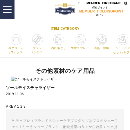
ITEM CATEGORY
靴クリーム
ブラシ
汚れ落とし
防水スプレー
消臭・除菌
シューケ
/ワックス
/クロス
セット/ギフ
その他素材のケア用品
ソールモイスチャライザー
2019.11.06
投
PREV
1
2
3
稿
ナ
M.モゥブレィブランドのシューケアプロダクツはプロのシューフ
ァクトリーやシューブランド、靴愛好家の方々から数多くの支持
ビ