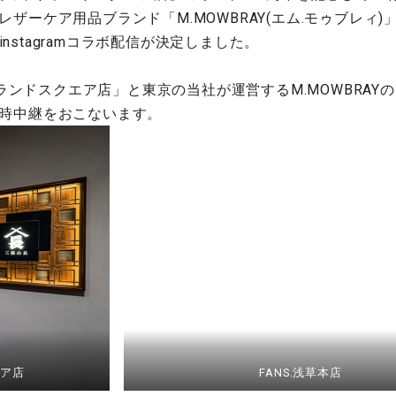
ア・レザーケア用品ブランド「M.MOWBRAY(エム.モゥブレィ)」の
トでinstagramコラボ配信が決定しました。
ンドスクエア店」と東京の当社が運営するM.MOWBRAYのブ
同時中継をおこないます。
ア店
FANS.浅草本店