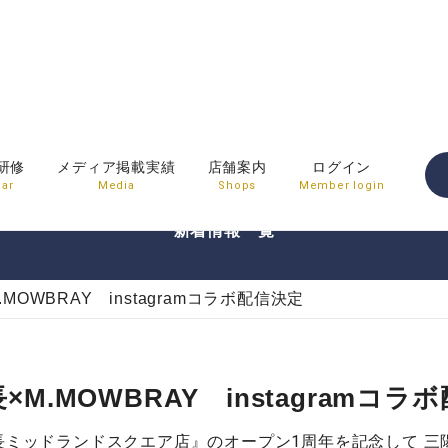
NEWS&TOPICS
研修
メディア掲載実績
店舗案内
ログイン
ar
Media
Shops
Member login
新着情報一覧
MOWBRAY instagramコラボ配信決定
×M.MOWBRAY instagramコラ
山長ミッドランドスクエア店』のオープン1周年を記念して 三陽山長