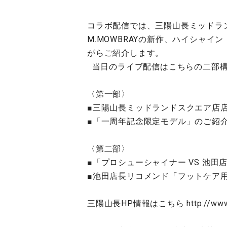
コラボ配信では、三陽山長ミッドラ
M.MOWBRAYの新作、ハイシャ
がらご紹介します。
当日のライブ配信はこちらの二部構
〈第一部〉
■三陽山長ミッドランドスクエア店
■「一周年記念限定モデル」のご紹
〈第二部〉
■「プロシューシャイナー VS 池
■池田店長リコメンド「フットケア
三陽山長HP情報はこちら
http://ww