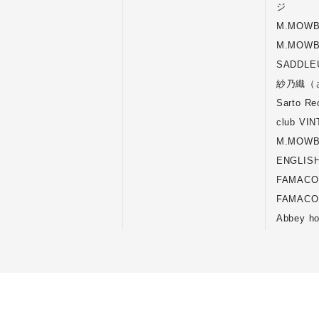
ジ
M.MOWB
M.MOWB
SADDLE
紗乃織（
Sarto Re
club VIN
M.MOWB
ENGLISH
FAMACO
FAMACO
Abbey ho