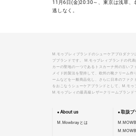
11月6日(金)20:30～、東京は
逃しなく。
M.モゥブレィブランドのシューケアプロダク
プブランドです。 M.モゥブレィブランドの
カーの聖地の一つであるトスカーナ州の古いフ
メイド的製法を堅持して、欧州の靴クリーム作
ームなどを一般商品化し、さらに日本のファク
をおこなうシューケアブランドとして、M.モゥ
M.モゥブレィの最高級レザークリームブランド
About us
取扱ブ
M.Mowbrayとは
M.MOWB
M.MOW