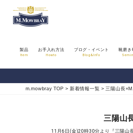
製品
お手入れ方法
ブログ・イベント
靴磨き
Item
Howto
Blog&Info
Semin
m.mowbray TOP
>
新着情報一覧
>
三陽山長×M.
三陽山長
11月6日(金)20時30分より『三陽