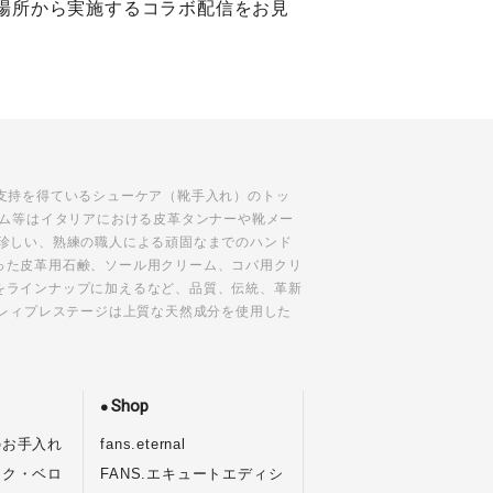
れた場所から実施するコラボ配信をお見
支持を得ているシューケア（靴手入れ）のトッ
ーム等はイタリアにおける皮革タンナーや靴メー
珍しい、熟練の職人による頑固なまでのハンド
った皮革用石鹸、ソール用クリーム、コバ用クリ
をラインナップに加えるなど、品質、伝統、革新
ブレィプレステージは上質な天然成分を使用した
Shop
のお手入れ
fans.eternal
ック・ベロ
FANS.エキュートエディシ