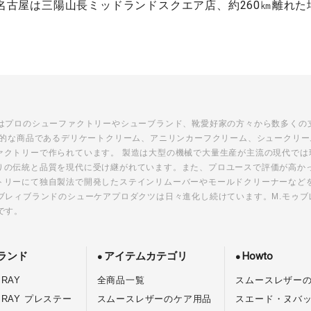
浅草、名古屋は三陽山長ミッドランドスクエア店、約260㎞離
ツはプロのシューファクトリーやシューブランド、靴愛好家の方々から数多くの
代表的な商品であるデリケートクリーム、アニリンカーフクリーム、シュークリ
ァクトリーで作られています。 製造は大型の機械で大量生産が主流の現代では
りの伝統と品質を現代に受け継がれています。また、プロユースで評価が高か
トリーにて独自製法で開発したステインリムーバーやモールドクリーナーなど
ブレィブランドのシューケアプロダクツは日々進化し続けています。M.モゥ
です。
ランド
アイテムカテゴリ
Howto
RAY
全商品一覧
スムースレザー
BRAY プレステー
スムースレザーのケア用品
スエード・ヌバ