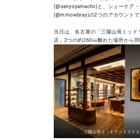
(@sanyoyamacho)と、シューケ
(@m.mowbray)の2つのアカウン
当日は、名古屋の「三陽山長ミッドラ
店」2つの約260㎞離れた場所から
三陽山長ミッドランドスクエ