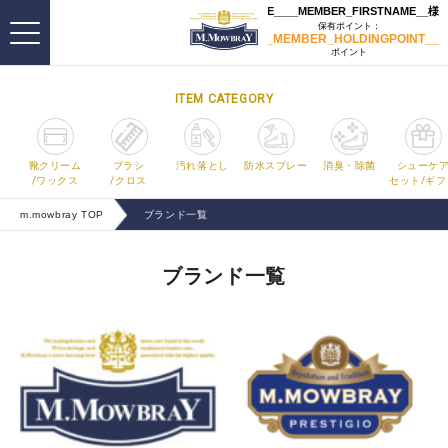
ITEM CATEGORY
靴クリーム
ブラシ
汚れ落とし
防水スプレー
消臭・除菌
シューケ
/ワックス
/クロス
セット/ギフ
m.mowbray TOP
ブランド一覧
ブランド一覧