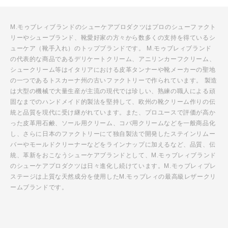
M.モゥブレィブランドのシューケアプロダクツはプロのシューファクト
リーやシューブランド、靴愛好家の方々から数多くの支持を得ているシ
ューケア（靴手入れ）のトップブランドです。 M.モゥブレィブランド
の代表的な商品であるデリケートクリーム、アニリンカーフクリーム、
シュークリーム等はイタリアにおける皮革タンナーや靴メーカーの聖地
の一つであるトスカーナ州の古いファクトリーで作られています。 製造
は大型の機械で大量生産が主流の現代では珍しい、熟練の職人による頑
固なまでのハンドメイド的製法を堅持して、欧州の靴クリーム作りの伝
統と品質を現代に受け継がれています。また、プロユースで評価が高か
った皮革用石鹸、ソール用クリーム、コバ用クリームなどを一般商品化
し、さらに日本のファクトリーにて独自製法で開発したステインリムー
バーやモールドクリーナーなどをラインナップに加えるなど、品質、伝
統、革新をおこなうシューケアブランドとして、M.モゥブレィブランド
のシューケアプロダクツは日々進化し続けています。M.モゥブレィプレ
ステージは上質な天然成分を使用したM.モゥブレィの最高級レザークリ
ームブランドです。