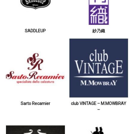
SADDLEUP
紗乃織
Sarto Recamier
club VINTAGE – M.MOWBRAY
–