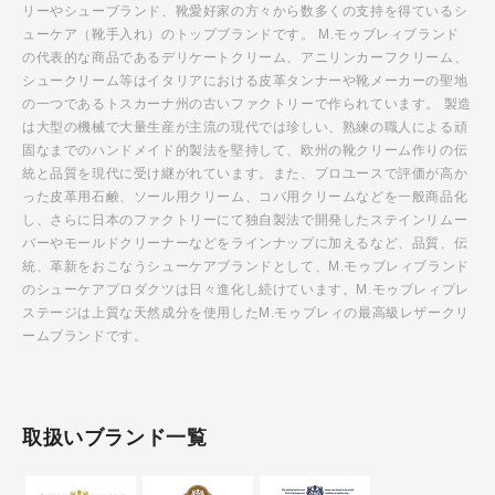
リーやシューブランド、靴愛好家の方々から数多くの支持を得ているシ
ューケア（靴手入れ）のトップブランドです。 M.モゥブレィブランド
の代表的な商品であるデリケートクリーム、アニリンカーフクリーム、
シュークリーム等はイタリアにおける皮革タンナーや靴メーカーの聖地
の一つであるトスカーナ州の古いファクトリーで作られています。 製造
は大型の機械で大量生産が主流の現代では珍しい、熟練の職人による頑
固なまでのハンドメイド的製法を堅持して、欧州の靴クリーム作りの伝
統と品質を現代に受け継がれています。また、プロユースで評価が高か
った皮革用石鹸、ソール用クリーム、コバ用クリームなどを一般商品化
し、さらに日本のファクトリーにて独自製法で開発したステインリムー
バーやモールドクリーナーなどをラインナップに加えるなど、品質、伝
統、革新をおこなうシューケアブランドとして、M.モゥブレィブランド
のシューケアプロダクツは日々進化し続けています。M.モゥブレィプレ
ステージは上質な天然成分を使用したM.モゥブレィの最高級レザークリ
ームブランドです。
取扱いブランド一覧