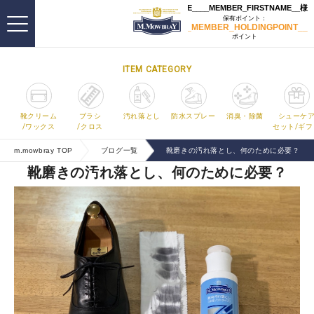
ITEM CATEGORY
靴クリーム
ブラシ
汚れ落とし
防水スプレー
消臭・除菌
シューケ
/ワックス
/クロス
セット/ギフ
m.mowbray TOP
ブログ一覧
靴磨きの汚れ落とし、何のために必要？
靴磨きの汚れ落とし、何のために必要？