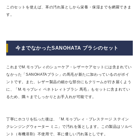
このセットを使えば、革の汚れ落としから栄養・保湿までを網羅できま
す。
今までなかったSANOHATA ブラシのセット
これまでM.モゥブレィのシューケア・レザーケアセットには含まれてい
なかった「SANOHATAブラシ」の馬毛が新たに加わっているのがポイ
ントです。また、レザー製品の細かな部分にもクリームが行き届くよう
に、「M.モゥブレィ ペネトレィトブラシ 馬毛」もセットに含まれてい
るため、隅々までしっかりとお手入れが可能です。
丁寧にホコリを払った後は、「M.モゥブレィ・プレステージ ステイン
クレンジングウォーター ミニ」で汚れを落とします。この製品はソルベ
ント（有機溶剤）不使用で、革に優しい汚れ落としです。