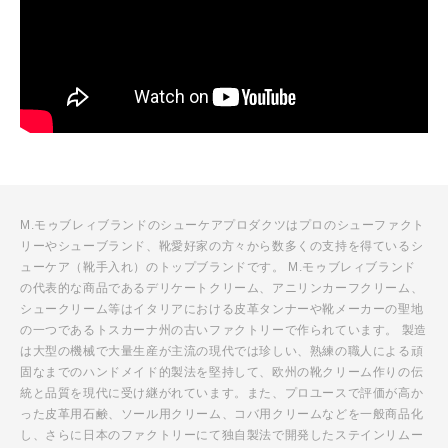
M.モゥブレィブランドのシューケアプロダクツはプロのシューファクト
リーやシューブランド、靴愛好家の方々から数多くの支持を得ているシ
ューケア（靴手入れ）のトップブランドです。 M.モゥブレィブランド
の代表的な商品であるデリケートクリーム、アニリンカーフクリーム、
シュークリーム等はイタリアにおける皮革タンナーや靴メーカーの聖地
の一つであるトスカーナ州の古いファクトリーで作られています。 製造
は大型の機械で大量生産が主流の現代では珍しい、熟練の職人による頑
固なまでのハンドメイド的製法を堅持して、欧州の靴クリーム作りの伝
統と品質を現代に受け継がれています。また、プロユースで評価が高か
った皮革用石鹸、ソール用クリーム、コバ用クリームなどを一般商品化
し、さらに日本のファクトリーにて独自製法で開発したステインリムー