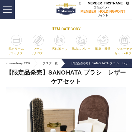
ITEM CATEGORY
靴クリーム
ブラシ
汚れ落とし
防水スプレー
消臭・除菌
シューケ
/ワックス
/クロス
セット/ギフ
m.mowbray TOP
ブログ一覧
【限定品発売】SANOHATA ブラシ レザ
【限定品発売】SANOHATA ブラシ レザー
ケアセット