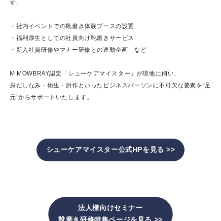
す。
・社内イベントでの靴磨き体験ブースの設置
・福利厚生としての社員向け靴磨きサービス
・新入社員研修やマナー研修との連動企画 など
M.MOWBRAY認定「シューケアマイスター」が現地に伺い、
身だしなみ・衛生・所作といったビジネスパーソンに不可欠な要素を“足
元”からサポートいたします。
シューケアマイスター公式HPを見る >>
法人様向けセミナー
靴磨き研修特集ページを
見る >>