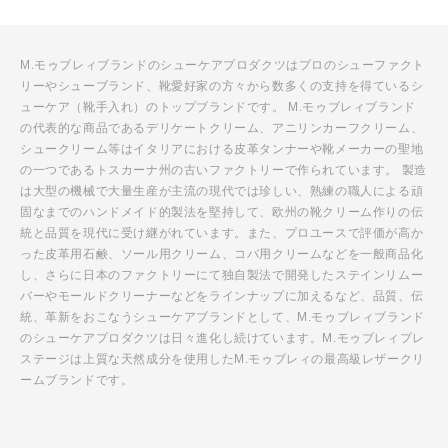
M.モゥブレィブランドのシューケアプロダクツはプロのシューファクト
リーやシューブランド、靴愛好家の方々から数多くの支持を得ているシ
ューケア（靴手入れ）のトップブランドです。 M.モゥブレィブランド
の代表的な商品であるデリケートクリーム、アニリンカーフクリーム、
シュークリーム等はイタリアにおける皮革タンナーや靴メーカーの聖地
の一つであるトスカーナ州の古いファクトリーで作られています。 製造
は大型の機械で大量生産が主流の現代では珍しい、熟練の職人による頑
固なまでのハンドメイド的製法を堅持して、欧州の靴クリーム作りの伝
統と品質を現代に受け継がれています。また、プロユースで評価が高か
った皮革用石鹸、ソール用クリーム、コバ用クリームなどを一般商品化
し、さらに日本のファクトリーにて独自製法で開発したステインリムー
バーやモールドクリーナーなどをラインナップに加えるなど、品質、伝
統、革新をおこなうシューケアブランドとして、M.モゥブレィブランド
のシューケアプロダクツは日々進化し続けています。M.モゥブレィプレ
ステージは上質な天然成分を使用したM.モゥブレィの最高級レザークリ
ームブランドです。