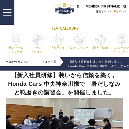
ITEM CATEGORY
靴クリーム
ブラシ
汚れ落とし
防水スプレー
消臭・除菌
シューケ
/ワックス
/クロス
セット/ギフ
m.mowbray TOP
ブログ一覧
【新入社員研修】装いから信頼を築く。
Honda Cars 中央神奈川様で「身だし
【新入社員研修】装いから信頼を築く。
Honda Cars 中央神奈川様で「身だしなみ
と靴磨きの講習会」を開催しました。