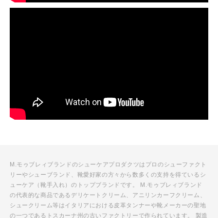
M.モゥブレィブランドのシューケアプロダクツはプロのシューファクト
リーやシューブランド、靴愛好家の方々から数多くの支持を得ているシ
ューケア（靴手入れ）のトップブランドです。 M.モゥブレィブランド
の代表的な商品であるデリケートクリーム、アニリンカーフクリーム、
シュークリーム等はイタリアにおける皮革タンナーや靴メーカーの聖地
の一つであるトスカーナ州の古いファクトリーで作られています。 製造