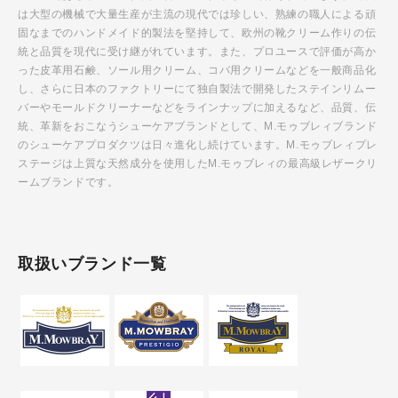
は大型の機械で大量生産が主流の現代では珍しい、熟練の職人による頑
固なまでのハンドメイド的製法を堅持して、欧州の靴クリーム作りの伝
統と品質を現代に受け継がれています。また、プロユースで評価が高か
った皮革用石鹸、ソール用クリーム、コバ用クリームなどを一般商品化
し、さらに日本のファクトリーにて独自製法で開発したステインリムー
バーやモールドクリーナーなどをラインナップに加えるなど、品質、伝
統、革新をおこなうシューケアブランドとして、M.モゥブレィブランド
のシューケアプロダクツは日々進化し続けています。M.モゥブレィプレ
ステージは上質な天然成分を使用したM.モゥブレィの最高級レザークリ
ームブランドです。
取扱いブランド一覧