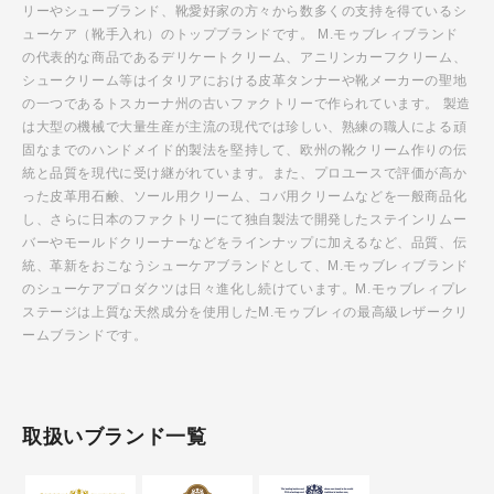
リーやシューブランド、靴愛好家の方々から数多くの支持を得ているシ
ューケア（靴手入れ）のトップブランドです。 M.モゥブレィブランド
の代表的な商品であるデリケートクリーム、アニリンカーフクリーム、
シュークリーム等はイタリアにおける皮革タンナーや靴メーカーの聖地
の一つであるトスカーナ州の古いファクトリーで作られています。 製造
は大型の機械で大量生産が主流の現代では珍しい、熟練の職人による頑
固なまでのハンドメイド的製法を堅持して、欧州の靴クリーム作りの伝
統と品質を現代に受け継がれています。また、プロユースで評価が高か
った皮革用石鹸、ソール用クリーム、コバ用クリームなどを一般商品化
し、さらに日本のファクトリーにて独自製法で開発したステインリムー
バーやモールドクリーナーなどをラインナップに加えるなど、品質、伝
統、革新をおこなうシューケアブランドとして、M.モゥブレィブランド
のシューケアプロダクツは日々進化し続けています。M.モゥブレィプレ
ステージは上質な天然成分を使用したM.モゥブレィの最高級レザークリ
ームブランドです。
取扱いブランド一覧