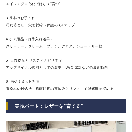
エイジング＝劣化ではなく“育つ”
3.基本のお手入れ
汚れ落とし→栄養補給→保護の3ステップ
4.ケア用品（お手入れ道具）
クリーナー、クリーム、ブラシ、クロス、シュートリー他
5. 天然皮革とサスティナビリティ
アップサイクル素材としての歴史、LWG 認証などの最新動向
6. 雨ジミ＆カビ対策
雨染みの対処法、梅雨時期の実体験とリンクして理解度を深める
実技パート：レザーを“育てる”