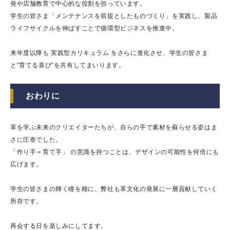
発や店舗教育で中心的な役割を担っています。
学生の皆さま「メンテナンスを前提としたものづくり」を実践し、製品
ライフサイクルを伸ばすことで循環型ビジネスを推進中。
来年度以降も 実践型カリキュラム をさらに進化させ、学生の皆さま
と“育てる喜び”を共有してまいります。
おわりに
革を学ぶ未来のクリエイターたちが、自らの手で素材を蘇らせる姿はま
さに圧巻でした。
「作り手＝育て手」 の意識を持つことは、デザインの可能性を何倍にも
広げます。
学生の皆さまの輝く瞳を糧に、弊社も革文化の発展に一層貢献していく
所存です。
再会する日を楽しみにしてます。