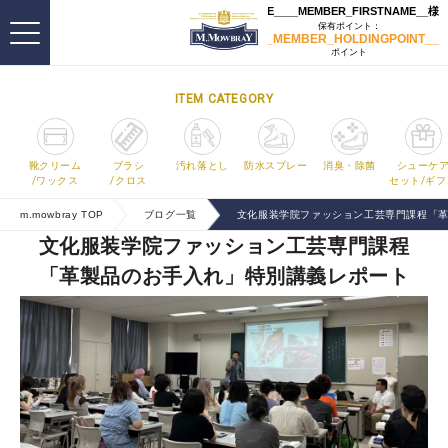
ITEM CATEGORY
靴クリーム
ブラシ
汚れ落とし
防水スプレー
消臭・除菌
シューケ
/ワックス
/クロス
セット/ギフ
m.mowbray TOP
ブログ一覧
文化服装学院ファッション工芸専門課程「
文化服装学院ファッション工芸専門課程
「革製品のお手入れ」特別講義レポート