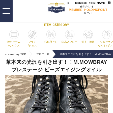
ITEM CATEGORY
靴クリーム
ブラシ
汚れ落とし
防水スプレー
消臭・除菌
シューケ
/ワックス
/クロス
セット/ギフ
m.mowbray TOP
ブログ一覧
革本来の光沢を引き出す！！M.MOWBRA
革本来の光沢を引き出す！！M.MOWBRAY
プレステージ ビーズエイジングオイル