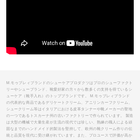
M.モゥブレィブランドのシューケアプロダクツはプロのシューファクト
リーやシューブランド、靴愛好家の方々から数多くの支持を得ているシ
ューケア（靴手入れ）のトップブランドです。 M.モゥブレィブランド
の代表的な商品であるデリケートクリーム、アニリンカーフクリーム、
シュークリーム等はイタリアにおける皮革タンナーや靴メーカーの聖地
の一つであるトスカーナ州の古いファクトリーで作られています。 製造
は大型の機械で大量生産が主流の現代では珍しい、熟練の職人による頑
固なまでのハンドメイド的製法を堅持して、欧州の靴クリーム作りの伝
統と品質を現代に受け継がれています。また、プロユースで評価が高か