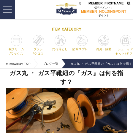
ITEM CATEGORY
靴クリーム
ブラシ
汚れ落とし
防水スプレー
消臭・除菌
シューケ
/ワックス
/クロス
セット/ギフ
m.mowbray TOP
ブログ一覧
ガス丸 ・ ガス平靴紐の『ガス』は何を指す
ガス丸 ・ ガス平靴紐の『ガス』は何を指
す？