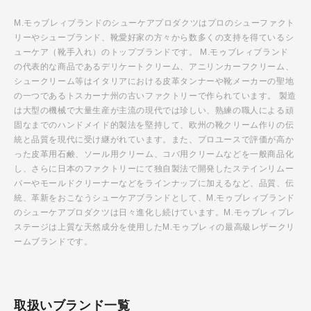
M.モゥブレィブランドのシューケアプロダクツはプロのシューファクト
リーやシューブランド、靴愛好家の方々から数多くの支持を得ているシ
ューケア（靴手入れ）のトップブランドです。 M.モゥブレィブランド
の代表的な商品であるデリケートクリーム、アニリンカーフクリーム、
シュークリーム等はイタリアにおける皮革タンナーや靴メーカーの聖地
の一つであるトスカーナ州の古いファクトリーで作られています。 製造
は大型の機械で大量生産が主流の現代では珍しい、熟練の職人による頑
固なまでのハンドメイド的製法を堅持して、欧州の靴クリーム作りの伝
統と品質を現代に受け継がれています。また、プロユースで評価が高か
った皮革用石鹸、ソール用クリーム、コバ用クリームなどを一般商品化
し、さらに日本のファクトリーにて独自製法で開発したステインリムー
バーやモールドクリーナーなどをラインナップに加えるなど、品質、伝
統、革新をおこなうシューケアブランドとして、M.モゥブレィブランド
のシューケアプロダクツは日々進化し続けています。M.モゥブレィプレ
ステージは上質な天然成分を使用したM.モゥブレィの最高級レザークリ
ームブランドです。
取扱いブランド一覧