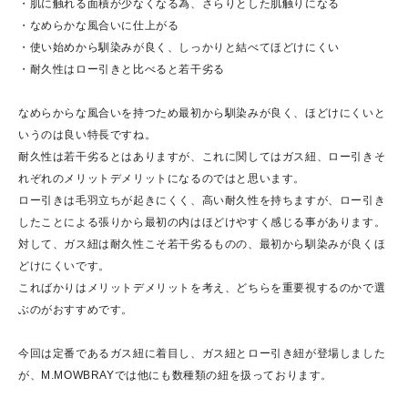
・肌に触れる面積が少なくなる為、さらりとした肌触りになる
・なめらかな風合いに仕上がる
・使い始めから馴染みが良く、しっかりと結べてほどけにくい
・耐久性はロー引きと比べると若干劣る
なめらからな風合いを持つため最初から馴染みが良く、ほどけにくいと
いうのは良い特長ですね。
耐久性は若干劣るとはありますが、これに関してはガス紐、ロー引きそ
れぞれのメリットデメリットになるのではと思います。
ロー引きは毛羽立ちが起きにくく、高い耐久性を持ちますが、ロー引き
したことによる張りから最初の内はほどけやすく感じる事があります。
対して、ガス紐は耐久性こそ若干劣るものの、最初から馴染みが良くほ
どけにくいです。
こればかりはメリットデメリットを考え、どちらを重要視するのかで選
ぶのがおすすめです。
今回は定番であるガス紐に着目し、ガス紐とロー引き紐が登場しました
が、M.MOWBRAYでは他にも数種類の紐を扱っております。