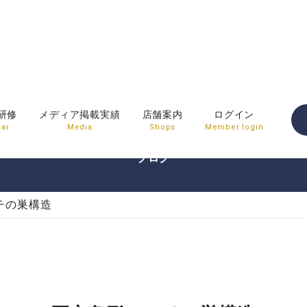
BLOG
研修
メディア掲載実績
店舗案内
ログイン
ar
Media
Shops
Member login
ブログ
チの巣構造