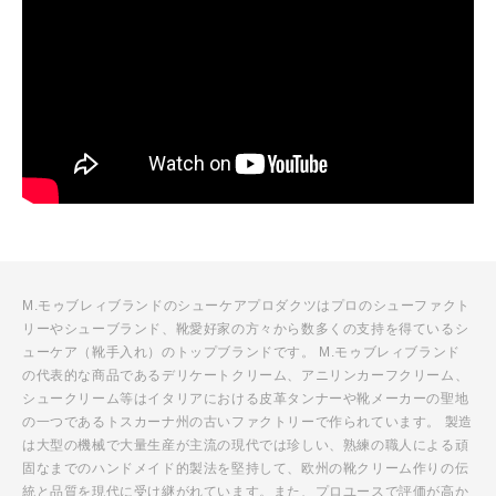
M.モゥブレィブランドのシューケアプロダクツはプロのシューファクト
リーやシューブランド、靴愛好家の方々から数多くの支持を得ているシ
ューケア（靴手入れ）のトップブランドです。 M.モゥブレィブランド
の代表的な商品であるデリケートクリーム、アニリンカーフクリーム、
シュークリーム等はイタリアにおける皮革タンナーや靴メーカーの聖地
の一つであるトスカーナ州の古いファクトリーで作られています。 製造
は大型の機械で大量生産が主流の現代では珍しい、熟練の職人による頑
固なまでのハンドメイド的製法を堅持して、欧州の靴クリーム作りの伝
統と品質を現代に受け継がれています。また、プロユースで評価が高か