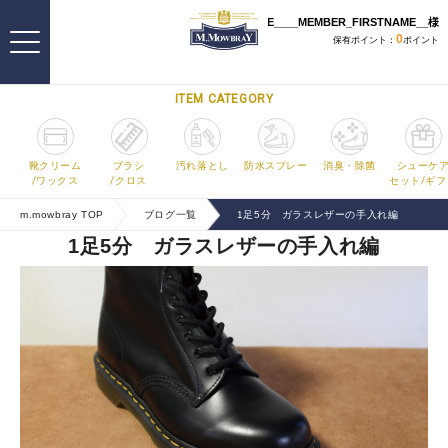
ITEM CATEGORY
靴クリーム
ブラシ
汚れ落とし
防水スプレー
消臭・除菌
シューケ
/ワックス
/クロス
セット/ギフ
m.mowbray TOP
ブログ一覧
1足5分 ガラスレザーの手入れ編
1足5分 ガラスレザーの手入れ編