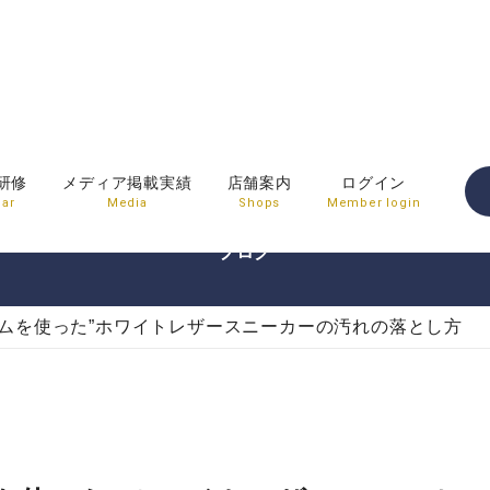
BLOG
研修
メディア掲載実績
店舗案内
ログイン
ar
Media
Shops
Member login
ブログ
テムを使った”ホワイトレザースニーカーの汚れの落とし方