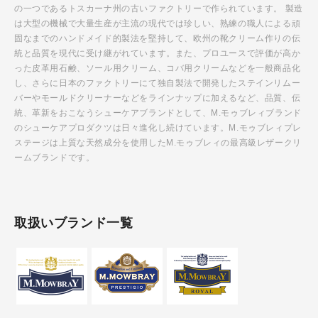
の一つであるトスカーナ州の古いファクトリーで作られています。 製造
は大型の機械で大量生産が主流の現代では珍しい、熟練の職人による頑
固なまでのハンドメイド的製法を堅持して、欧州の靴クリーム作りの伝
統と品質を現代に受け継がれています。また、プロユースで評価が高か
った皮革用石鹸、ソール用クリーム、コバ用クリームなどを一般商品化
し、さらに日本のファクトリーにて独自製法で開発したステインリムー
バーやモールドクリーナーなどをラインナップに加えるなど、品質、伝
統、革新をおこなうシューケアブランドとして、M.モゥブレィブランド
のシューケアプロダクツは日々進化し続けています。M.モゥブレィプレ
ステージは上質な天然成分を使用したM.モゥブレィの最高級レザークリ
ームブランドです。
取扱いブランド一覧