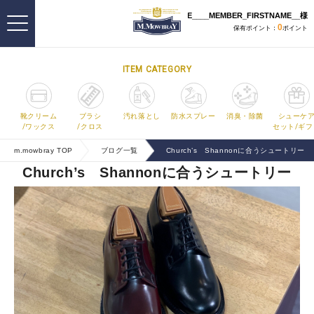
ITEM CATEGORY
靴クリーム
ブラシ
汚れ落とし
防水スプレー
消臭・除菌
シューケ
/ワックス
/クロス
セット/ギフ
m.mowbray TOP
ブログ一覧
Church’s Shannonに合うシュートリー
Church’s Shannonに合うシュートリー