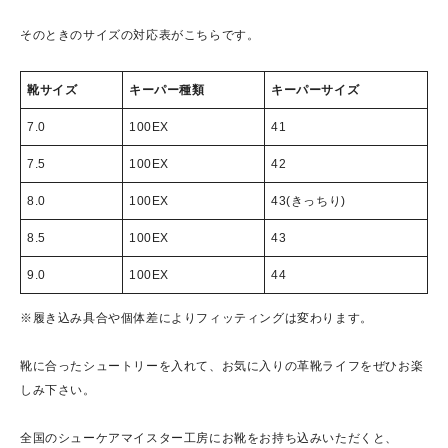
そのときのサイズの対応表がこちらです。
靴サイズ
キーパー種類
キーパーサイズ
7.0
100EX
41
7.5
100EX
42
8.0
100EX
43(きっちり)
8.5
100EX
43
9.0
100EX
44
※履き込み具合や個体差によりフィッティングは変わります。
靴に合ったシュートリーを入れて、お気に入りの革靴ライフをぜひお楽
しみ下さい。
全国のシューケアマイスター工房にお靴をお持ち込みいただくと、