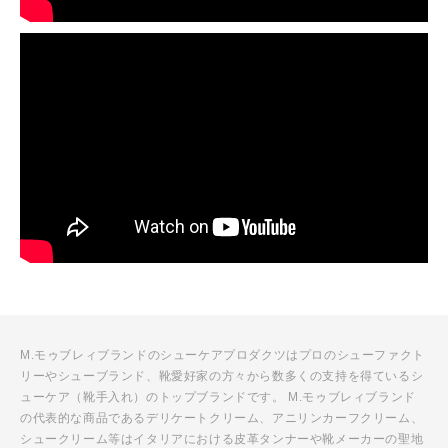
M.モゥブレィブランドのシューケアプロダクツはプロのシューファクト
リーやシューブランド、靴愛好家の方々から数多くの支持を得ているシ
ューケア（靴手入れ）のトップブランドです。 M.モゥブレィブランド
の代表的な商品であるデリケートクリーム、アニリンカーフクリーム、
シュークリーム等はイタリアにおける皮革タンナーや靴メーカーの聖地