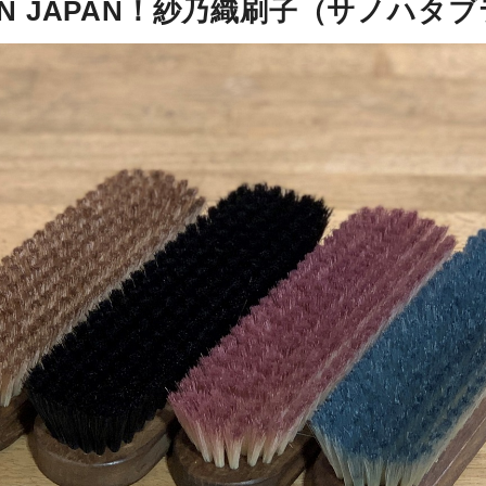
IN JAPAN！紗乃織刷子（サノハ