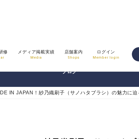
BLOG
研修
メディア掲載実績
店舗案内
ログイン
ar
Media
Shops
Member login
ブログ
DE IN JAPAN！紗乃織刷子（サノハタブラシ）の魅力に迫