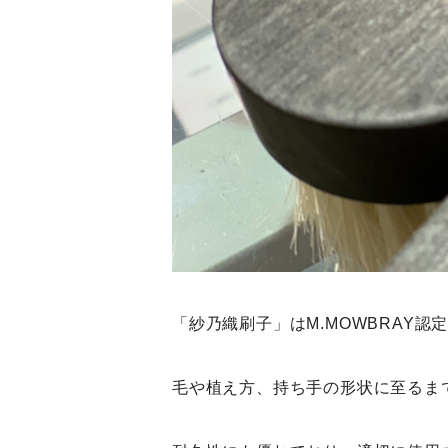
「紗乃織刷子」は
M.MOWBRAY
毛や植え方、持ち手の形状に至るま