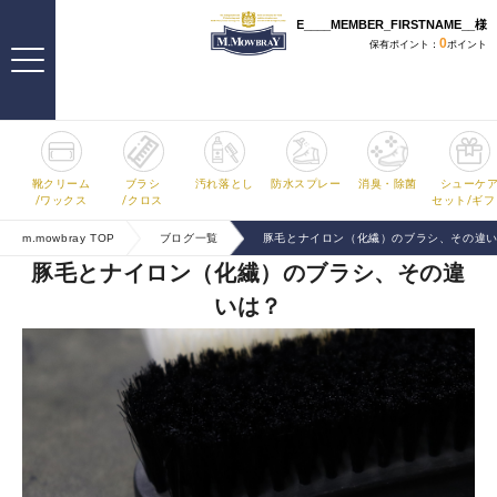
ITEM CATEGORY
靴クリーム
ブラシ
汚れ落とし
防水スプレー
消臭・除菌
シューケ
/ワックス
/クロス
セット/ギフ
m.mowbray TOP
ブログ一覧
豚毛とナイロン（化繊）のブラシ、その違
豚毛とナイロン（化繊）のブラシ、その違
いは？