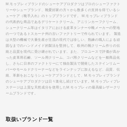
M.モゥブレィブランドのシューケアプロダクツはプロのシューファクト
リーやシューブランド、靴愛好家の方々から数多くの支持を得ているシ
ューケア（靴手入れ）のトップブランドです。 M.モゥブレィブランド
の代表的な商品であるデリケートクリーム、アニリンカーフクリーム、
シュークリーム等はイタリアにおける皮革タンナーや靴メーカーの聖地
の一つであるトスカーナ州の古いファクトリーで作られています。 製造
は大型の機械で大量生産が主流の現代では珍しい、熟練の職人による頑
固なまでのハンドメイド的製法を堅持して、欧州の靴クリーム作りの伝
統と品質を現代に受け継がれています。また、プロユースで評価が高か
った皮革用石鹸、ソール用クリーム、コバ用クリームなどを一般商品化
し、さらに日本のファクトリーにて独自製法で開発したステインリムー
バーやモールドクリーナーなどをラインナップに加えるなど、品質、伝
統、革新をおこなうシューケアブランドとして、M.モゥブレィブランド
のシューケアプロダクツは日々進化し続けています。M.モゥブレィプレ
ステージは上質な天然成分を使用したM.モゥブレィの最高級レザークリ
ームブランドです。
取扱いブランド一覧