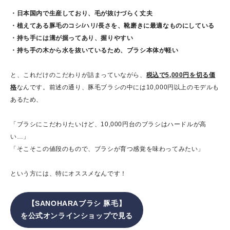
・日本国内で生産しており、毛が抜けづらく丈夫
・植えてある豚毛のコシ/ハリ/長さを、靴磨きに最適なものにしている
・持ち手には溝が掘ってあり、握りやすい
・持ち手の木から水を抜いているため、ブラシ本体が軽い
と、これだけのこだわりが詰まっていながら、
税込で5,000円を切る価
格
なんです。前述の通り、豚毛ブラシの中には10,000円以上のモデルも
あるため、
「ブラシにこだわりたいけど、10,000円台のブラシはハードルが高
い…」
「そこそこの値段のもので、ブラシが育つ感覚を味わってみたい」
という方には、特にオススメなんです！
【SANOHARAブラシ 豚毛】
を公式オンラインショップで見る